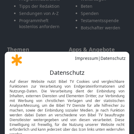
Tipps der Redaktion
Beten
Sendungen von A-Z
Spenden
Programmheft
Testamentsspende
kostenlos anfordern
Botschafter werden
Themen
Apps & Angebote
Gott und Bibel erklärt
Newsletter
Feiertage
Mobile App
Interviews
Kids App
Neuigkeiten
Smart TV
HbbTV
Bibelthek Online-Bibel
Nächster Gottesdienst
Bibel TV
Service