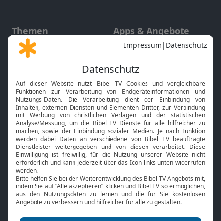
Themen
Apps & Angebote
Gott und Bibel erklärt
Newsletter
Feiertage
Mobile App
Interviews
Kids App
Neuigkeiten
Smart TV
HbbTV
Bibelthek Online-Bibel
Nächster Gottesdienst
Bibel TV
Service
Über uns
Kontakt
Jobs
TV-Empfang
Presse
FAQ
Mediadaten