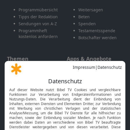
Programmübersicht
Weitersagen
Tipps der Redaktion
Beten
Sendungen von A-Z
Spenden
Programmheft
Testamentsspende
kostenlos anfordern
Botschafter werden
Themen
Apps & Angebote
Gott und Bibel erklärt
Newsletter
Feiertage
Mobile App
Interviews
Kids App
Neuigkeiten
Smart TV
HbbTV
Bibelthek Online-Bibel
Nächster Gottesdienst