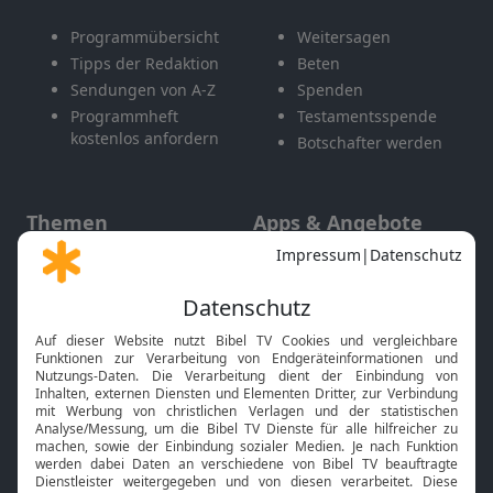
Programmübersicht
Weitersagen
Tipps der Redaktion
Beten
Sendungen von A-Z
Spenden
Programmheft
Testamentsspende
kostenlos anfordern
Botschafter werden
Themen
Apps & Angebote
Gott und Bibel erklärt
Newsletter
Feiertage
Mobile App
Interviews
Kids App
Neuigkeiten
Smart TV
HbbTV
Bibelthek Online-Bibel
Nächster Gottesdienst