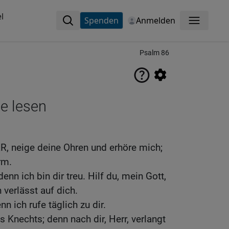
l
Spenden
Anmelden
Menü
Psalm 86
ne lesen
R, neige deine Ohren und erhöre mich;
rm.
nn ich bin dir treu. Hilf du, mein Gott,
 verlässt auf dich.
nn ich rufe täglich zu dir.
s Knechts; denn nach dir, Herr, verlangt