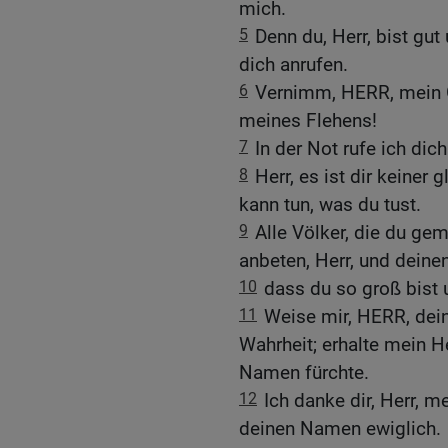
mich.
5
Denn du, Herr, bist gut
dich anrufen.
6
Vernimm, HERR, mein 
meines Flehens!
7
In der Not rufe ich dic
8
Herr, es ist dir keiner
kann tun, was du tust.
9
Alle Völker, die du ge
anbeten, Herr, und dein
10
dass du so groß bist 
11
Weise mir, HERR, dein
Wahrheit; erhalte mein H
Namen fürchte.
12
Ich danke dir, Herr, 
deinen Namen ewiglich.