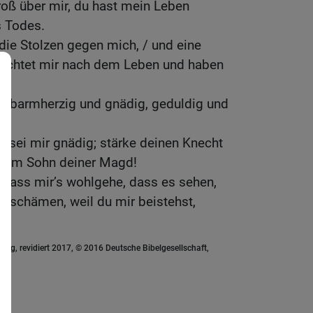
roß über mir, du hast mein Leben
s Todes.
 die Stolzen gegen mich, / und eine
trachtet mir nach dem Leben und haben
bist barmherzig und gnädig, geduldig und
e.
 sei mir gnädig; stärke deinen Knecht
f dem Sohn deiner Magd!
, dass mir’s wohlgehe, dass es sehen,
h schämen, weil du mir beistehst,
.
ung, revidiert 2017, © 2016 Deutsche Bibelgesellschaft,