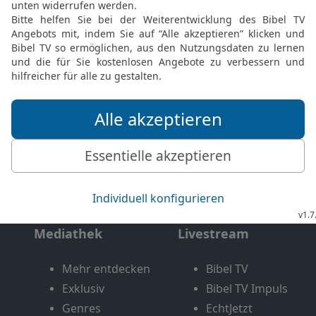
Möchtest du uns Feedback geben?
Bewertung der Bibelthek
FEEDBACK SENDEN
Mediathek
Livestream
Mehr entdecken
Bibel TV
Exklusiv
Bibel TV Impuls
Genres
EchtJetzt