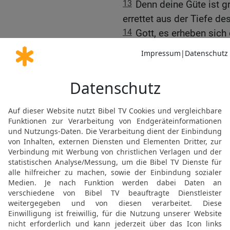
13
Denn deine Güte ist g
errettet aus der Tiefe de
14
Gott, es erheben sich
Rotte von Gewalttätern 
dich nicht vor Augen.
15
Du aber, Herr, Gott, 
von großer Güte und Treu
16
Wende dich zu mir und
mit deiner Kraft und hil
17
Tu ein Zeichen an mir
die mich hassen, und sic
HERR, und mich tröstest
Die Bibel nach Martin Luthers Übersetz
Stuttgart