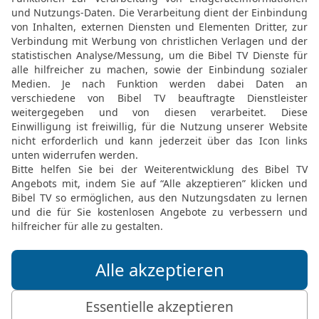
Möchtest du uns Feedback geben?
Bewertung der Bibelthek
FEEDBACK SENDEN
Mediathek
Livestream
Mehr entdecken
Bibel TV
Exklusiv
Bibel TV Impuls
Genres
EchtJetzt
Alle Sendungen
MeinGottesdienst