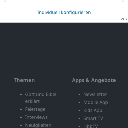
Letzte Chance
Themen
Apps & Angebote
Gott und Bibel
Newsletter
erklärt
Mobile App
Feiertage
Kids App
Interviews
Smart TV
Neuigkeiten
HbbTV