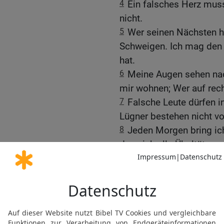
4
Ein falsches Herz muss
nicht.
5
Wer seinen Nächsten h
Schweigen. Ich mag den 
hat.
6
Meine Augen sehen nac
mir wohnen; Wer auf rech
7
Falsche Leute dürfen i
Lügner bestehen nicht vo
8
Jeden Morgen bring ic
dass ich alle Übeltäter 
Die Bibel nach Martin Luthers Übersetz
Stuttgart