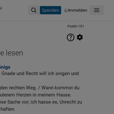
l
Spenden
Anmelden
Menü
Psalm 101
ne lesen
önigs
 Gnade und Recht will ich singen und
an den rechten Weg. / Wann kommst du
lauterem Herzen in meinem Hause.
se Sache vor; ich hasse es, Unrecht zu
 haften.