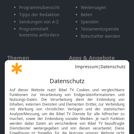
Programmübersicht
Weitersagen
Tipps der Redaktion
Beten
Sendungen von A-Z
Spenden
Programmheft
Testamentsspende
kostenlos anfordern
Botschafter werden
Themen
Apps & Angebote
Gott und Bibel erklärt
Newsletter
Feiertage
Mobile App
Interviews
Kids App
Neuigkeiten
Smart TV
HbbTV
Bibelthek Online-Bibel
Nächster Gottesdienst