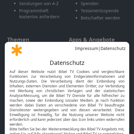
Sendungen von A-Z
Spenden
Programmheft
Testamentsspende
kostenlos anfordern
Botschafter werden
Themen
Apps & Angebote
Gott und Bibel erklärt
Newsletter
Feiertage
Mobile App
Interviews
Kids App
Neuigkeiten
Smart TV
HbbTV
Bibelthek Online-Bibel
Nächster Gottesdienst
Bibel TV
Service
Über uns
Kontakt