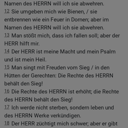
Namen des HERRN will ich sie abwehren.
12
Sie umgeben mich wie Bienen, / sie
entbrennen wie ein Feuer in Dornen; aber im
Namen des HERRN will ich sie abwehren.
13
Man stößt mich, dass ich fallen soll; aber der
HERR hilft mir.
14
Der HERR ist meine Macht und mein Psalm
und ist mein Heil.
15
Man singt mit Freuden vom Sieg / in den
Hütten der Gerechten: Die Rechte des HERRN
behält den Sieg!
16
Die Rechte des HERRN ist erhöht; die Rechte
des HERRN behält den Sieg!
17
Ich werde nicht sterben, sondern leben und
des HERRN Werke verkündigen.
18
Der HERR züchtigt mich schwer; aber er gibt