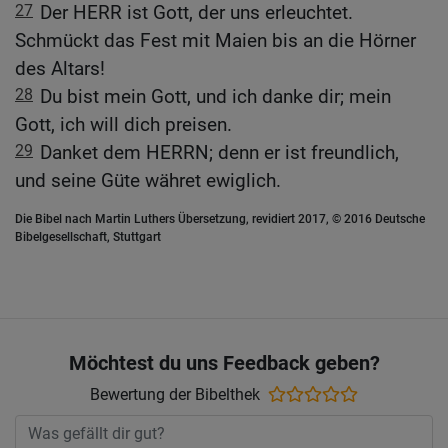
27
Der HERR ist Gott, der uns erleuchtet.
Schmückt das Fest mit Maien bis an die Hörner
des Altars!
28
Du bist mein Gott, und ich danke dir; mein
Gott, ich will dich preisen.
29
Danket dem HERRN; denn er ist freundlich,
und seine Güte währet ewiglich.
Die Bibel nach Martin Luthers Übersetzung, revidiert 2017, © 2016 Deutsche
Bibelgesellschaft, Stuttgart
Möchtest du uns Feedback geben?
Bewertung der Bibelthek