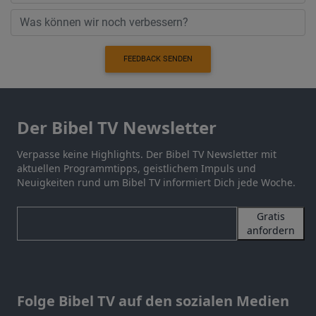
FEEDBACK SENDEN
Der Bibel TV Newsletter
Verpasse keine Highlights. Der Bibel TV Newsletter mit
aktuellen Programmtipps, geistlichem Impuls und
Neuigkeiten rund um Bibel TV informiert Dich jede Woche.
Gratis
anfordern
Folge Bibel TV auf den sozialen Medien