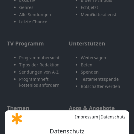
Exklusiv
Bibel TV Impuls
Genres
EchtJetzt
Alle Sendungen
MeinGottesdienst
Letzte Chance
TV Programm
Unterstützen
Programmübersicht
Weitersagen
Tipps der Redaktion
Beten
Sendungen von A-Z
Spenden
Programmheft
Testamentsspende
kostenlos anfordern
Botschafter werden
Themen
Apps & Angebote
Gott und Bibel erklärt
Newsletter
Feiertage
Mobile App