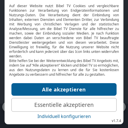
Interviews
Kids App
Neuigkeiten
Smart TV
HbbTV
Bibelthek Online-Bibel
Nächster Gottesdienst
Bibel TV
Service
Über uns
Kontakt
Jobs
TV-Empfang
Presse
FAQ
Mediadaten
bibeltv.de:
Impressum
Datenschutz
Nutzungsbedingungen
Fakten Bibel TV App