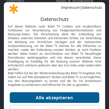
Themen
Apps & Angebote
Gott und Bibel erklärt
Newsletter
Feiertage
Mobile App
Interviews
Kids App
Neuigkeiten
Smart TV
HbbTV
Bibelthek Online-Bibel
Nächster Gottesdienst
Bibel TV
Service
Über uns
Kontakt
Jobs
TV-Empfang
Presse
FAQ
Mediadaten