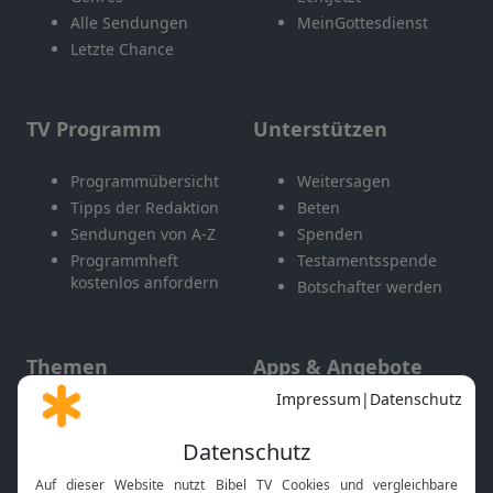
Alle Sendungen
MeinGottesdienst
Letzte Chance
TV Programm
Unterstützen
Programmübersicht
Weitersagen
Tipps der Redaktion
Beten
Sendungen von A-Z
Spenden
Programmheft
Testamentsspende
kostenlos anfordern
Botschafter werden
Themen
Apps & Angebote
Gott und Bibel erklärt
Newsletter
Feiertage
Mobile App
Interviews
Kids App