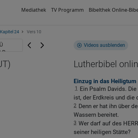
Mediathek
TV Programm
Bibelthek Online-Bibe
Kapitel 24
Vers 10
Videos ausblenden
UT)
Lutherbibel onli
Einzug in das Heiligtum
1
Ein Psalm Davids. Die
ist, der Erdkreis und die
2
Denn er hat ihn über 
Wassern bereitet.
3
Wer darf auf des HERR
seiner heiligen Stätte?