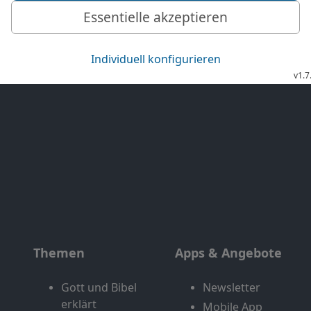
Exklusiv
Bibel TV Impuls
Genres
EchtJetzt
Alle Sendungen
MeinGottesdienst
Letzte Chance
Themen
Apps & Angebote
Gott und Bibel
Newsletter
erklärt
Mobile App