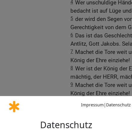
4
Wer unschuldige Hände 
bedacht ist auf Lüge und
5
der wird den Segen 
Gerechtigkeit von dem Go
6
Das ist das Geschlecht
Antlitz, Gott Jakobs. Sela
7
Machet die Tore weit u
König der Ehre einziehe!
8
Wer ist der König der E
mächtig, der HERR, mächt
9
Machet die Tore weit u
König der Ehre einziehe!
10
Wer ist der König der
der König der Ehre. Sela
Die Bibel nach Martin Luthers Übersetz
Stuttgart