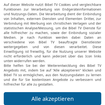
Möchtest du uns Feedback geben?
Bewertung der Bibelthek
FEEDBACK SENDEN
Mediathek
Livestream
Mehr entdecken
Bibel TV