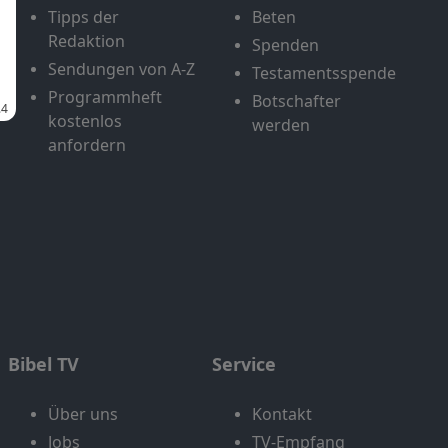
Tipps der
Beten
Redaktion
Spenden
Sendungen von A-Z
Testamentsspende
Programmheft
Botschafter
kostenlos
werden
anfordern
Bibel TV
Service
Über uns
Kontakt
Jobs
TV-Empfang