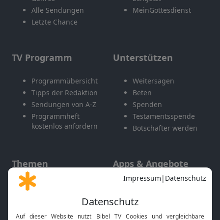
Alle Sendungen
MeinGottesdienst
Letzte Chance
TV Programm
Unterstützen
Programmübersicht
Weitersagen
Tipps der Redaktion
Beten
Sendungen von A-Z
Spenden
Programmheft
Testamentsspende
kostenlos anfordern
Botschafter werden
Themen
Apps & Angebote
Gott und Bibel erklärt
Newsletter
Feiertage
Mobile App
Interviews
Kids App