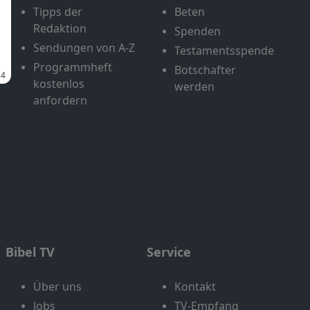
Tipps der
Beten
Redaktion
Spenden
Sendungen von A-Z
Testamentsspende
Programmheft
Botschafter
kostenlos
werden
anfordern
Bibel TV
Service
Über uns
Kontakt
Jobs
TV-Empfang