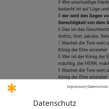
4
Wer unschuldige Hände 
bedacht ist auf Lüge und
5
der wird den Segen 
Gerechtigkeit von dem G
6
Das ist das Geschlecht
Antlitz, Gott Jakobs. Sela
7
Machet die Tore weit u
König der Ehre einziehe!
8
Wer ist der König der E
mächtig, der HERR, mächt
9
Machet die Tore weit u
König der Ehre einziehe!
10
Wer ist der König der 
der König der Ehre. Sela.
Die Bibel nach Martin Luthers Übersetz
Stuttgart