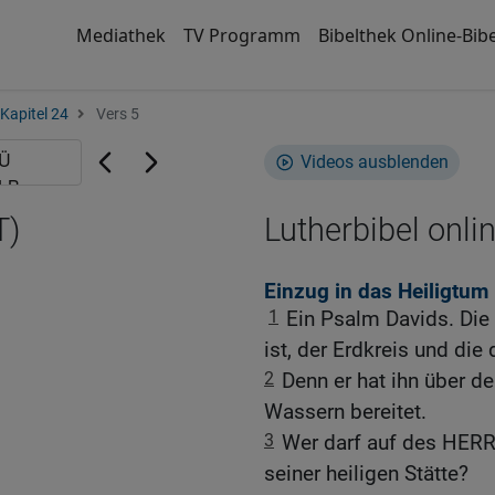
Mediathek
TV Programm
Bibelthek Online-Bibe
Kapitel 24
Vers 5
Videos ausblenden
T)
Lutherbibel onli
Einzug in das Heiligtum
1
Ein Psalm Davids. Die
ist, der Erdkreis und die
2
Denn er hat ihn über 
Wassern bereitet.
3
Wer darf auf des HERR
seiner heiligen Stätte?