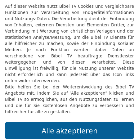
Möchtest du uns Feedback geben?
Bewertung der Bibelthek
FEEDBACK SENDEN
Mediathek
Livestream
Mehr entdecken
Bibel TV