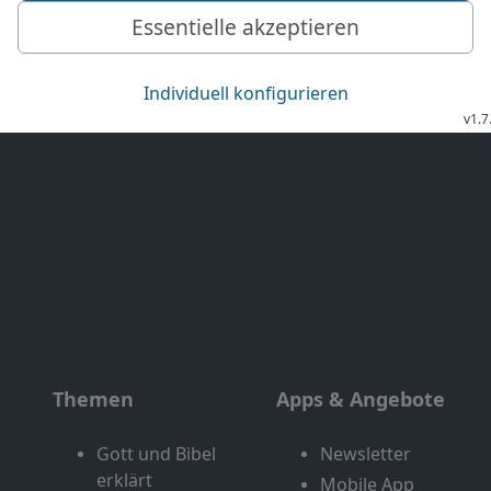
Exklusiv
Bibel TV Impuls
Genres
EchtJetzt
Alle Sendungen
MeinGottesdienst
Letzte Chance
Themen
Apps & Angebote
Gott und Bibel
Newsletter
erklärt
Mobile App