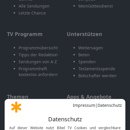
Alle Sendungen
MeinGottesdienst
Letzte Chance
TV Programm
Unterstützen
Programmübersicht
Weitersagen
Tipps der Redaktion
Beten
Sendungen von A-Z
Spenden
Programmheft
Testamentsspende
kostenlos anfordern
Botschafter werden
Themen
Apps & Angebote
Gott und Bibel erklärt
Newsletter
Feiertage
Mobile App
Interviews
Kids App