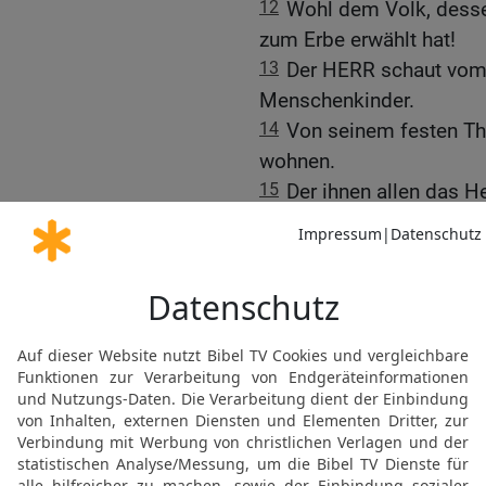
12
Wohl dem Volk, desse
zum Erbe erwählt hat!
13
Der HERR schaut vom 
Menschenkinder.
14
Von seinem festen Thro
wohnen.
15
Der ihnen allen das He
Werke.
16
Einem König hilft nic
sich nicht retten durch s
17
Rosse helfen auch nic
große Stärke errettet nich
18
Siehe, des HERRN Auge
auf seine Güte hoffen,
19
dass er ihre Seele er
in Hungersnot.