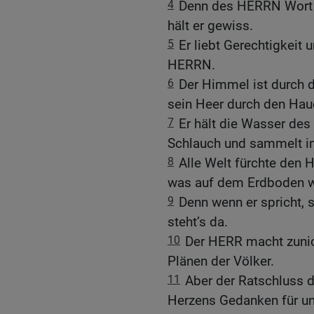
4
Denn des HERRN Wort i
hält er gewiss.
5
Er liebt Gerechtigkeit 
HERRN.
6
Der Himmel ist durch 
sein Heer durch den Ha
7
Er hält die Wasser de
Schlauch und sammelt i
8
Alle Welt fürchte den 
was auf dem Erdboden w
9
Denn wenn er spricht, s
steht’s da.
10
Der HERR macht zunic
Plänen der Völker.
11
Aber der Ratschluss 
Herzens Gedanken für un