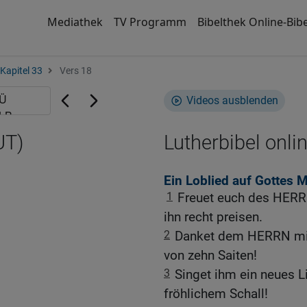
Mediathek
TV Programm
Bibelthek Online-Bibe
Kapitel 33
Vers 18
Videos ausblenden
UT)
Lutherbibel onli
Ein Loblied auf Gottes 
1
Freuet euch des HERRN
ihn recht preisen.
2
Danket dem HERRN mit 
von zehn Saiten!
3
Singet ihm ein neues Li
fröhlichem Schall!