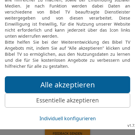
20
Unsre Seele harrt auf 
21
Denn unser Herz freut 
heiligen Namen.
22
Deine Güte, HERR, sei 
Die Bibel nach Martin Luthers Übersetz
Stuttgart
Möchtest du uns Feedback geben?
Bewertung der Bibelthek
FEEDBACK SENDEN