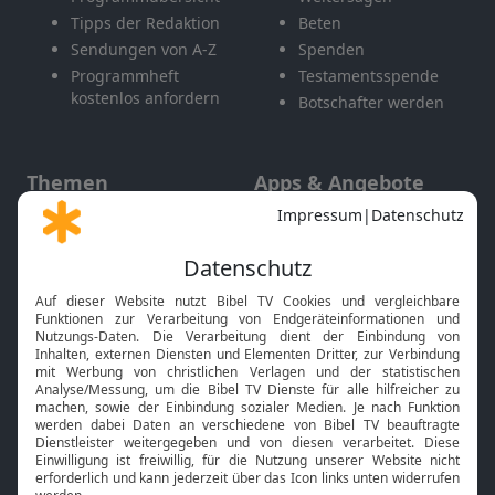
Tipps der Redaktion
Beten
Sendungen von A-Z
Spenden
Programmheft
Testamentsspende
kostenlos anfordern
Botschafter werden
Themen
Apps & Angebote
Gott und Bibel erklärt
Newsletter
Feiertage
Mobile App
Interviews
Kids App
Neuigkeiten
Smart TV
HbbTV
Bibelthek Online-Bibel
Nächster Gottesdienst
Bibel TV
Service