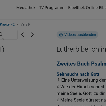
Mediathek
TV Programm
Bibelthek Online-Bibe
Kapitel 42
Vers 9
Videos ausblenden
T)
Lutherbibel onli
Zweites Buch Psal
Sehnsucht nach Gott
1
Eine Unterweisung der 
2
Wie der Hirsch schreit
meine Seele, Gott, zu dir.
3
Meine Seele dürstet na