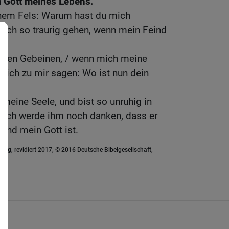
m Gott meines Lebens.
inem Fels: Warum hast du mich
ch so traurig gehen, wenn mein Feind
einen Gebeinen, / wenn mich meine
lich zu mir sagen: Wo ist nun dein
 meine Seele, und bist so unruhig in
n ich werde ihm noch danken, dass er
und mein Gott ist.
ung, revidiert 2017, © 2016 Deutsche Bibelgesellschaft,