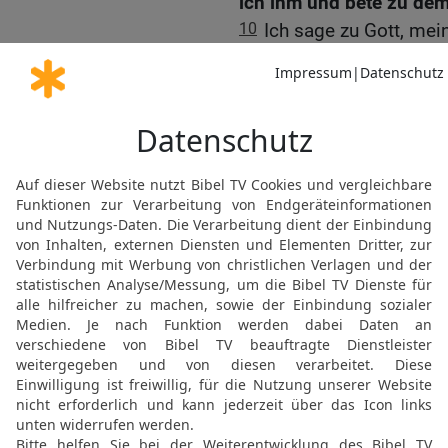
ich ihm und bete zu de
10
Ich sage zu Gott, me
vergessen? Warum muss i
mich drängt?
11
Es ist wie Mord in m
Feinde schmähen und täg
Gott?
12
Was betrübst du dich,
mir? Harre auf Gott; den
meines Angesichts Hilfe 
Die Bibel nach Martin Luthers Übersetz
Stuttgart
Möchtest du uns Feedback geben?