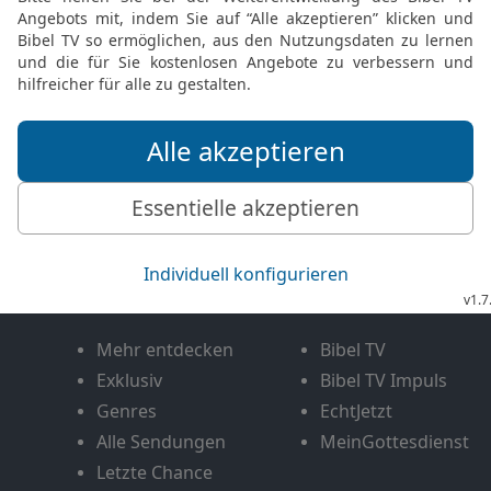
Bewertung der Bibelthek
FEEDBACK SENDEN
Mediathek
Livestream
Mehr entdecken
Bibel TV
Exklusiv
Bibel TV Impuls
Genres
EchtJetzt
Alle Sendungen
MeinGottesdienst
Letzte Chance