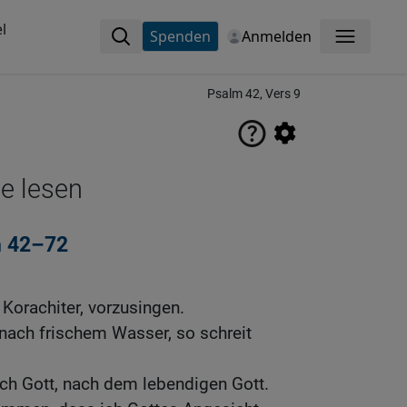
l
Spenden
Anmelden
Menü
Psalm 42, Vers 9
ne lesen
m 42–72
Korachiter, vorzusingen.
 nach frischem Wasser, so schreit
ch Gott, nach dem lebendigen Gott.