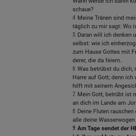
Wann werde ich dahin k
schaue?
4
Meine Tränen sind mei
täglich zu mir sagt: Wo i
5
Daran will ich denken 
selbst: wie ich einherzog
zum Hause Gottes mit Fr
derer, die da feiern.
6
Was betrübst du dich, 
Harre auf Gott; denn ich
hilft mit seinem Angesic
7
Mein Gott, betrübt ist
an dich im Lande am Jo
8
Deine Fluten rauschen d
alle deine Wasserwogen 
9
Am Tage sendet der H