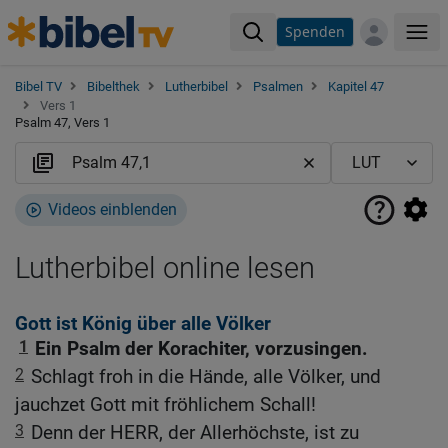
Spenden
Me
Bibel TV
Bibelthek
Lutherbibel
Psalmen
Kapitel 47
Vers 1
Psalm 47, Vers 1
Videos einblenden
Lutherbibel online lesen
Gott ist König über alle Völker
1
Ein Psalm der Korachiter, vorzusingen.
2
Schlagt froh in die Hände, alle Völker, und
jauchzet Gott mit fröhlichem Schall!
3
Denn der HERR, der Allerhöchste, ist zu