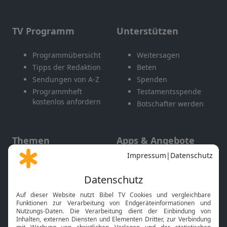
TV Programm
Unterstützen
Programmübersicht
Weitersagen
Tipps der Redaktion
Beten
Sendungen von A-Z
Spenden
Programmheft
Testamentsspende
kostenlos anfordern
Botschafter werden
Themen
Apps & Angebote
Gott und Bibel erklärt
Newsletter
Feiertage
Mobile App
Interviews
Kids App
Neuigkeiten
Smart TV
HbbTV
Bibelthek Online-Bibel