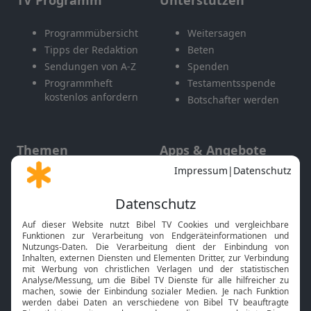
TV Programm
Unterstützen
Programmübersicht
Weitersagen
Tipps der Redaktion
Beten
Sendungen von A-Z
Spenden
Programmheft
Testamentsspende
kostenlos anfordern
Botschafter werden
Themen
Apps & Angebote
Gott und Bibel erklärt
Newsletter
Feiertage
Mobile App
Interviews
Kids App
Neuigkeiten
Smart TV
HbbTV
Bibelthek Online-Bibel
Nächster Gottesdienst