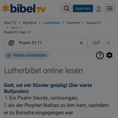
Spenden
Me
Bibel TV
Bibelthek
Lutherbibel
Psalmen
Kapitel 51
Vers 11
Psalm 51, Vers 11
Videos einblenden
Lutherbibel online lesen
Gott, sei mir Sünder gnädig! (Der vierte
Bußpsalm)
1
Ein Psalm Davids, vorzusingen,
2
als der Prophet Nathan zu ihm kam, nachdem
er zu Batseba eingegangen war.