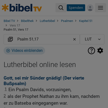
Spenden
Me
Bibel TV
Bibelthek
Lutherbibel
Psalmen
Kapitel 51
Vers 17
Psalm 51, Vers 17
Videos einblenden
Lutherbibel online lesen
Gott, sei mir Sünder gnädig! (Der vierte
Bußpsalm)
1
Ein Psalm Davids, vorzusingen,
2
als der Prophet Nathan zu ihm kam, nachdem
er zu Batseba eingegangen war.