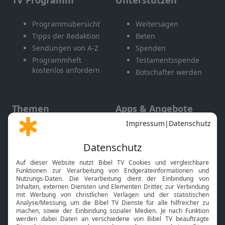
TV Programm
Unterstützen
Programmübersicht
Weitersagen
Tipps der Redaktion
Beten
Sendungen von A-Z
Spenden
Programmheft
Testamentsspende
kostenlos anfordern
Botschafter werden
Themen
Apps & Angebote
Gott und Bibel erklärt
Newsletter
Feiertage
Mobile App
Interviews
Kids App
Neuigkeiten
Smart TV
HbbTV
Bibelthek Online-Bibel
Nächster Gottesdienst