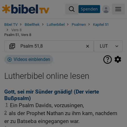
Spenden
Me
Bibel TV
Bibelthek
Lutherbibel
Psalmen
Kapitel 51
Vers 8
Psalm 51, Vers 8
Videos einblenden
Lutherbibel online lesen
Gott, sei mir Sünder gnädig! (Der vierte
Bußpsalm)
1
Ein Psalm Davids, vorzusingen,
2
als der Prophet Nathan zu ihm kam, nachdem
er zu Batseba eingegangen war.