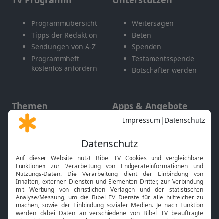
TV Programm
Unterstützen
Programmübersicht
Weitersagen
Tipps der Redaktion
Beten
Sendungen von A-Z
Spenden
Programmheft
Testamentsspende
kostenlos anfordern
Botschafter werden
Themen
Apps & Angebote
Gott und Bibel erklärt
Newsletter
Feiertage
Mobile App
Interviews
Kids App
Neuigkeiten
Smart TV
HbbTV
Bibelthek Online-Bibel
Nächster Gottesdienst