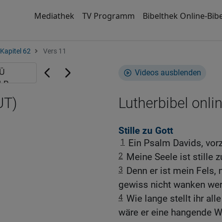
Mediathek
TV Programm
Bibelthek Online-Bibe
Kapitel 62
Vers 11
Videos ausblenden
UT)
Lutherbibel onli
Stille zu Gott
1
Ein Psalm Davids, vorz
2
Meine Seele ist stille zu
3
Denn er ist mein Fels, 
gewiss nicht wanken wer
4
Wie lange stellt ihr all
wäre er eine hangende W