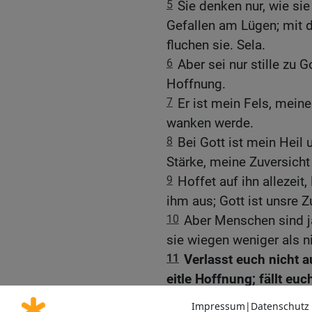
5
Sie denken nur, wie sie
Gefallen am Lügen; mit 
fluchen sie. Sela.
6
Aber sei nur stille zu 
Hoffnung.
7
Er ist mein Fels, meine
wanken werde.
8
Bei Gott ist mein Heil 
Stärke, meine Zuversicht 
9
Hoffet auf ihn allezeit,
ihm aus; Gott ist unsre Z
10
Aber Menschen sind ja
sie wiegen weniger als nic
11
Verlasst euch nicht a
eitle Hoffnung; fällt eu
nicht daran.