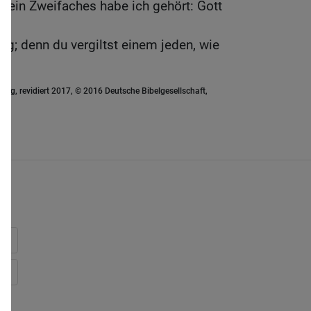
t, ein Zweifaches habe ich gehört: Gott
dig; denn du vergiltst einem jeden, wie
ung, revidiert 2017, © 2016 Deutsche Bibelgesellschaft,