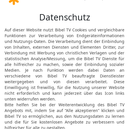
12
Eines hat Gott gerede
allein ist mächtig,
13
und du, Herr, bist gnä
er’s verdient hat.
Die Bibel nach Martin Luthers Übersetz
Stuttgart
Möchtest du uns Feedback geben?
Bewertung der Bibelthek
FEEDBACK SENDEN