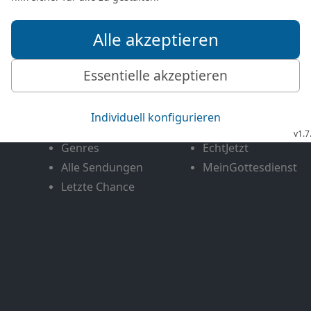
Mediathek
Livestream
Mehr entdecken
Bibel TV
Exklusiv
Bibel TV Impuls
Genres
EchtJetzt
Alle Sendungen
MeinGottesdienst
Letzte Chance