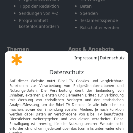
Tipps der Redaktion
Beten
Sendungen von A-Z
Spenden
Programmheft
Testamentsspende
kostenlos anfordern
Botschafter werden
Themen
Apps & Angebote
Gott und Bibel erklärt
Newsletter
Feiertage
Mobile App
Interviews
Kids App
Neuigkeiten
Smart TV
HbbTV
Bibelthek Online-Bibel
Nächster Gottesdienst
Bibel TV
Service