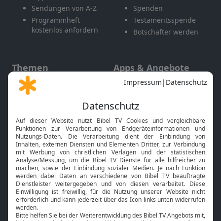
Sendungen von A-Z
Spenden
Programmheft
Testamentsspende
kostenlos anfordern
Botschafter werden
Themen
Apps & Angebote
Gott und Bibel erklärt
Newsletter
Feiertage
Mobile App
Interviews
Kids App
Neuigkeiten
Smart TV
HbbTV
Bibelthek Online-Bibel
Nächster Gottesdienst
Bibel TV
Service