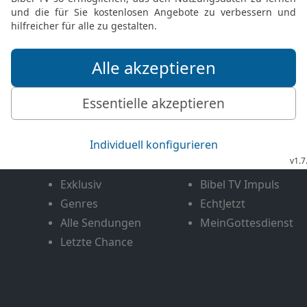
FEEDBACK SENDEN
Mediathek
Livestream
Mehr entdecken
Bibel TV
Exklusiv
Bibel TV Impuls
Genres
EchtJetzt
Alle Sendungen
MeinGottesdienst
Letzte Chance