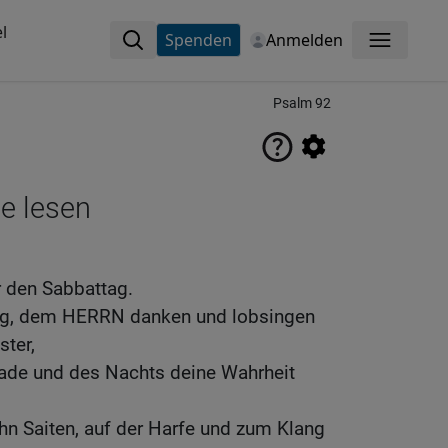
l
Spenden
Anmelden
Menü
Psalm 92
ne lesen
r den Sabbattag.
Ding, dem HERRN danken und lobsingen
ter,
ade und des Nachts deine Wahrheit
hn Saiten, auf der Harfe und zum Klang