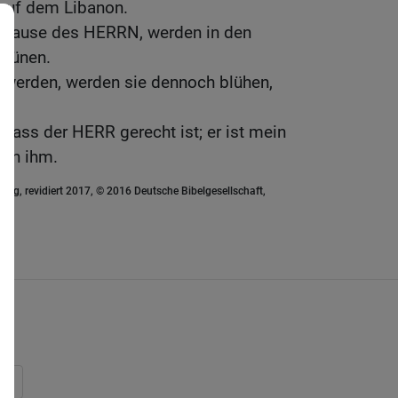
auf dem Libanon.
m Hause des HERRN, werden in den
grünen.
t werden, werden sie dennoch blühen,
 dass der HERR gerecht ist; er ist mein
 an ihm.
ung, revidiert 2017, © 2016 Deutsche Bibelgesellschaft,