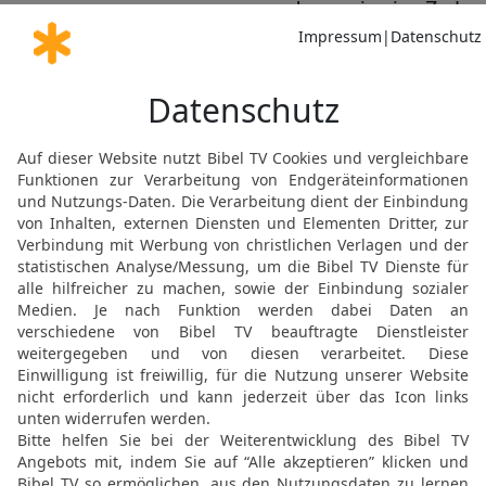
wachsen wie eine Zeder 
14
Die gepflanzt sind i
Vorhöfen unsres Gottes 
15
Und wenn sie auch al
fruchtbar und frisch sein,
16
dass sie verkündigen,
Fels und kein Unrecht ist
Die Bibel nach Martin Luthers Übersetz
Stuttgart
Möchtest du uns Feedback geben?
Bewertung der Bibelthek