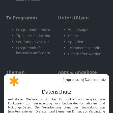
TV Programm
Unterstützen
Programmübersicht
Weitersagen
Tipps der Redaktion
Beten
Sendungen von A-Z
Spenden
Programmheft
Testamentsspende
kostenlos anfordern
Botschafter werden
Themen
Apps & Angebote
Gott und Bibel erklärt
Newsletter
Feiertage
Mobile App
Interviews
Kids App
Neuigkeiten
Smart TV
HbbTV