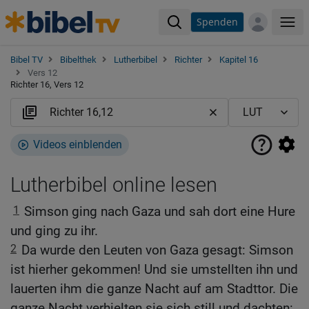
Spenden
Me
Bibel TV
Bibelthek
Lutherbibel
Richter
Kapitel 16
Vers 12
Richter 16, Vers 12
Videos einblenden
Lutherbibel online lesen
1
Simson ging nach Gaza und sah dort eine Hure
und ging zu ihr.
2
Da wurde den Leuten von Gaza gesagt: Simson
ist hierher gekommen! Und sie umstellten ihn und
lauerten ihm die ganze Nacht auf am Stadttor. Die
ganze Nacht verhielten sie sich still und dachten: