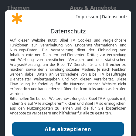
Themen
Apps & Angebote
Gott und Bibel erklärt
Newsletter
Feiertage
Mobile App
Interviews
Kids App
Neuigkeiten
Smart TV
HbbTV
Bibelthek Online-Bibel
Nächster Gottesdienst
Bibel TV
Service
Über uns
Kontakt
Jobs
TV-Empfang
Presse
FAQ
Mediadaten