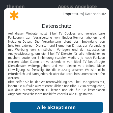
Themen
Apps & Angebote
Gott und Bibel erklärt
Newsletter
Feiertage
Mobile App
Interviews
Kids App
Neuigkeiten
Smart TV
HbbTV
Bibelthek Online-Bibel
Nächster Gottesdienst
Bibel TV
Service
Über uns
Kontakt
Jobs
TV-Empfang
Presse
FAQ
Mediadaten