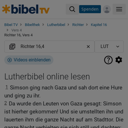
Spenden
Me
Bibel TV
Bibelthek
Lutherbibel
Richter
Kapitel 16
Vers 4
Richter 16, Vers 4
Videos einblenden
Lutherbibel online lesen
1
Simson ging nach Gaza und sah dort eine Hure
und ging zu ihr.
2
Da wurde den Leuten von Gaza gesagt: Simson
ist hierher gekommen! Und sie umstellten ihn und
lauerten ihm die ganze Nacht auf am Stadttor. Die
ganze Nacht verhielten sie sich still und dachten: