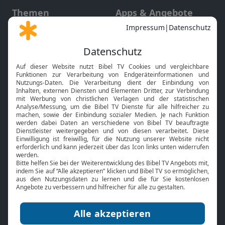
Themen
Apps & Angebote
Gott und Bibel erklärt
Newsletter
Feiertage
Mobile App
Interviews
Kids App
Neuigkeiten
Smart TV
HbbTV
Bibelthek Online-Bibel
Nächster Gottesdienst
Bibel TV
Service
Über uns
Kontakt
Jobs
TV-Empfang
Presse
FAQ
Mediadaten