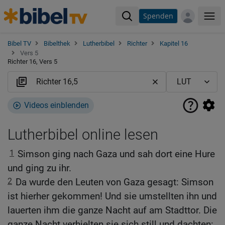
Spenden
Me
Bibel TV
Bibelthek
Lutherbibel
Richter
Kapitel 16
Vers 5
Richter 16, Vers 5
Videos einblenden
Lutherbibel online lesen
1
Simson ging nach Gaza und sah dort eine Hure
und ging zu ihr.
2
Da wurde den Leuten von Gaza gesagt: Simson
ist hierher gekommen! Und sie umstellten ihn und
lauerten ihm die ganze Nacht auf am Stadttor. Die
ganze Nacht verhielten sie sich still und dachten: