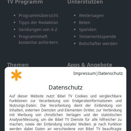
TV Programm
Unterstützen
Programmübersicht
Weitersagen
Tipps der Redaktion
Beten
Sendungen von A-Z
Spenden
Programmheft
Testamentsspende
kostenlos anfordern
Botschafter werden
Themen
Apps & Angebote
Gott und Bibel erklärt
Newsletter
Feiertage
Mobile App
Interviews
Kids App
Neuigkeiten
Smart TV
HbbTV
Bibelthek Online-Bibel
Nächster Gottesdienst