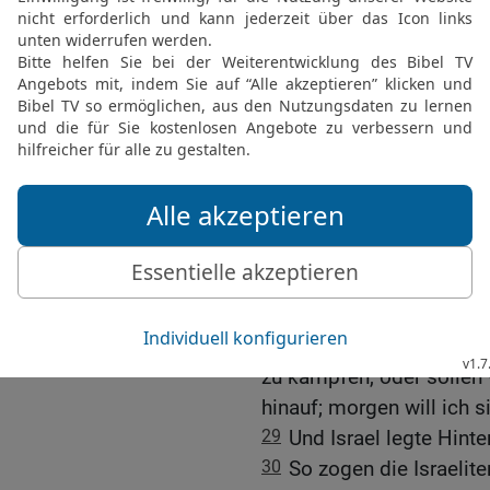
25
da zogen ihnen die B
Gibea entgegen und schl
achtzehntausend zu Boden
26
Da zogen alle Israelit
kamen nach Bethel und h
HERRN und fasteten an 
opferten Brandopfer un
27
Und die Israeliten be
jener Zeit die Lade des 
28
und Pinhas, der Sohn 
den Dienst vor ihm in jen
abermals ausziehen, um g
zu kämpfen, oder sollen 
hinauf; morgen will ich 
29
Und Israel legte Hinte
30
So zogen die Israelit