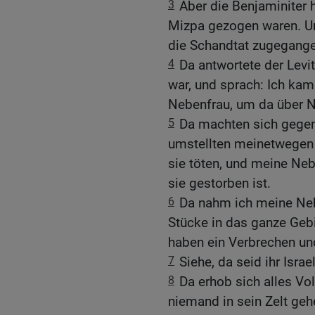
3
Aber die Benjaminiter h
Mizpa gezogen waren. Und
die Schandtat zugegang
4
Da antwortete der Levi
war, und sprach: Ich ka
Nebenfrau, um da über N
5
Da machten sich gegen
umstellten meinetwegen
sie töten, und meine Ne
sie gestorben ist.
6
Da nahm ich meine Nebe
Stücke in das ganze Gebi
haben ein Verbrechen und
7
Siehe, da seid ihr Israe
8
Da erhob sich alles Vo
niemand in sein Zelt geh