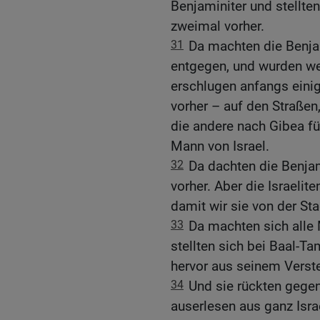
Benjaminiter und stellte
zweimal vorher.
31
Da machten die Benjam
entgegen, und wurden w
erschlugen anfangs eini
vorher – auf den Straßen
die andere nach Gibea fü
Mann von Israel.
32
Da dachten die Benjam
vorher. Aber die Israelite
damit wir sie von der St
33
Da machten sich alle 
stellten sich bei Baal-Ta
hervor aus seinem Verst
34
Und sie rückten gege
auserlesen aus ganz Isra