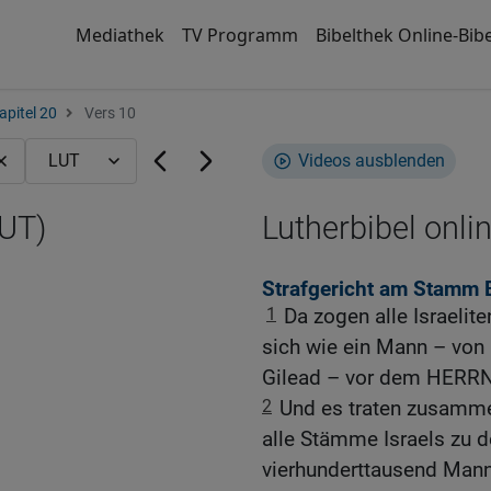
Mediathek
TV Programm
Bibelthek Online-Bibe
apitel 20
Vers 10
Videos ausblenden
LUT)
Lutherbibel onli
Strafgericht am Stamm 
1
Da zogen alle Israeli
sich wie ein Mann – von
Gilead – vor dem HERRN
2
Und es traten zusamme
alle Stämme Israels zu 
vierhunderttausend Mann 