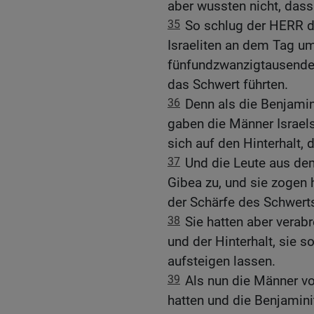
aber wussten nicht, dass
35
So schlug der HERR di
Israeliten an dem Tag u
fünfundzwanzigtausendei
das Schwert führten.
36
Denn als die Benjamin
gaben die Männer Israel
sich auf den Hinterhalt, 
37
Und die Leute aus dem
Gibea zu, und sie zogen 
der Schärfe des Schwert
38
Sie hatten aber verab
und der Hinterhalt, sie s
aufsteigen lassen.
39
Als nun die Männer v
hatten und die Benjamin