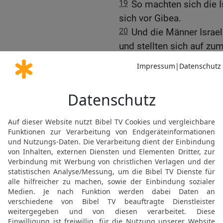
19
So machten sich die I
sich vor Gibea.
20
Und die Männer Israe
und stellten sich auf z
21
Da fielen die Benjami
dem Tage von Israel zw
22
Da ermannte sich das K
sich abermals zum Kamp
sich am ersten Tag aufges
23
Und die Israeliten zo
HERRN bis zum Abend u
sprachen: Sollen wir wie
Benjaminiter, unsere Brü
sie!
24
Und als die Israelit
die Benjaminiter,