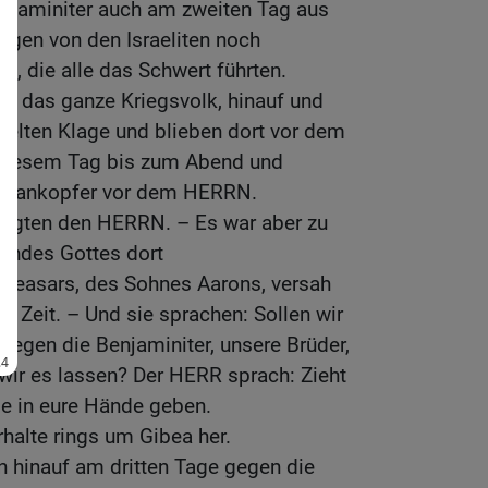
enjaminiter auch am zweiten Tag aus
ugen von den Israeliten noch
, die alle das Schwert führten.
en, das ganze Kriegsvolk, hinauf und
ielten Klage und blieben dort vor dem
diesem Tag bis zum Abend und
d Dankopfer vor dem HERRN.
fragten den HERRN. – Es war aber zu
Bundes Gottes dort
Eleasars, des Sohnes Aarons, versah
er Zeit. – Und sie sprachen: Sollen wir
egen die Benjaminiter, unsere Brüder,
wir es lassen? Der HERR sprach: Zieht
sie in eure Hände geben.
rhalte rings um Gibea her.
en hinauf am dritten Tage gegen die