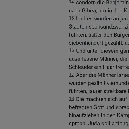
14
sondern die Benjamin
nach Gibea, um in den Ka
15
Und es wurden an jen
Städten sechsundzwanzi
führten, außer den Bürge
siebenhundert gezählt, 
16
Und unter diesem gan
auserlesene Männer, die 
Schleuder ein Haar treff
17
Aber die Männer Isra
wurden gezählt vierhund
führten, lauter streitbare
18
Die machten sich auf
befragten Gott und sprac
hinaufziehen in den Kam
sprach: Juda soll anfang