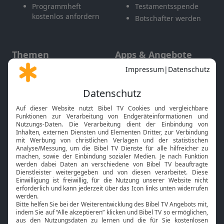
Programmheft
Testamentsspende
kostenlos anfordern
Botschafter werden
Themen
Apps & Angebote
Gott und Bibel erklärt
Newsletter
Feiertage
Mobile App
Interviews
Kids App
Neuigkeiten
Smart TV
HbbTV
Bibelthek Online-Bibel
Nächster Gottesdienst
Bibel TV
Service
Über uns
Kontakt
Jobs
TV-Empfang