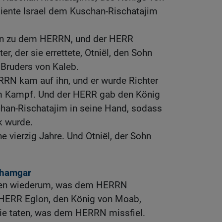
ente Israel dem Kuschan-Rischatajim
iten zu dem HERRN, und der HERR
er, der sie errettete, Otniël, den Sohn
 Bruders von Kaleb.
RRN kam auf ihn, und er wurde Richter
um Kampf. Und der HERR gab den König
an-Rischatajim in seine Hand, sodass
k wurde.
e vierzig Jahre. Und Otniël, der Sohn
chamgar
taten wiederum, was dem HERRN
 HERR Eglon, den König von Moab,
 sie taten, was dem HERRN missfiel.