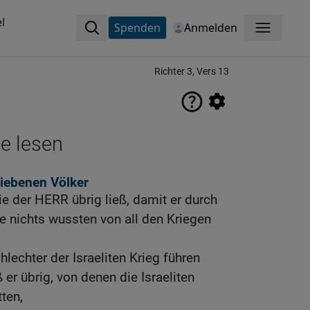
l
Spenden
Anmelden
Menü
Richter 3, Vers 13
ne lesen
liebenen Völker
die der HERR übrig ließ, damit er durch
die nichts wussten von all den Kriegen
lechter der Israeliten Krieg führen
ß er übrig, von denen die Israeliten
ten,