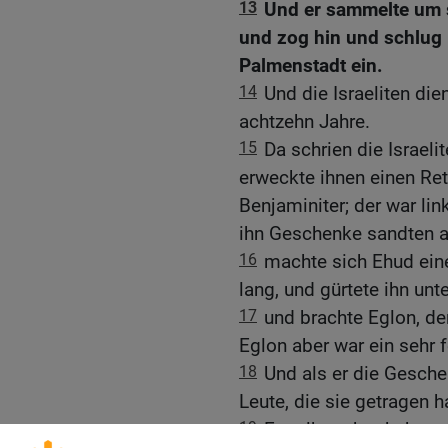
13
Und er sammelte um 
und zog hin und schlug 
Palmenstadt ein.
14
Und die Israeliten di
achtzehn Jahre.
15
Da schrien die Israe
erweckte ihnen einen Ret
Benjaminiter; der war lin
ihn Geschenke sandten a
16
machte sich Ehud ein
lang, und gürtete ihn un
17
und brachte Eglon, d
Eglon aber war ein sehr 
18
Und als er die Gesche
Leute, die sie getragen h
19
Er selbst aber kehrte 