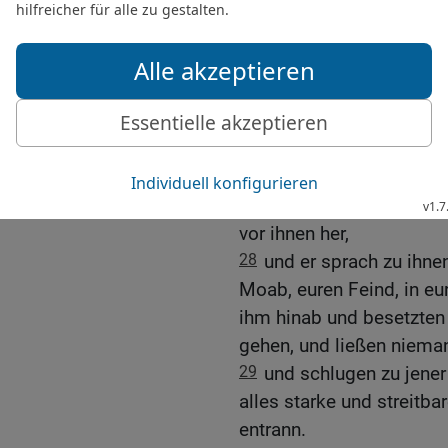
Kammer.
25
Und sie warteten und 
Obergemachs auf. Da na
auf, und siehe, da lag ihr
26
Ehud aber war entronn
ging an den Steinbildern
27
Und als er hineinkam,
Ephraim. Und die Israeli
vor ihnen her,
28
und er sprach zu ihne
Moab, euren Feind, in e
ihm hinab und besetzten
gehen, und ließen niema
29
und schlugen zu jene
alles starke und streitba
entrann.