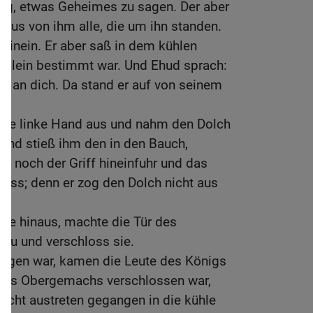
önig, etwas Geheimes zu sagen. Der aber
inaus von ihm alle, die um ihn standen.
hinein. Er aber saß in dem kühlen
 allein bestimmt war. Und Ehud sprach:
tt an dich. Da stand er auf von seinem
eine linke Hand aus und nahm den Dolch
 und stieß ihm den in den Bauch,
e noch der Griff hineinfuhr und das
oss; denn er zog den Dolch nicht aus
lle hinaus, machte die Tür des
 zu und verschloss sie.
angen war, kamen die Leute des Königs
 des Obergemachs verschlossen war,
leicht austreten gegangen in die kühle