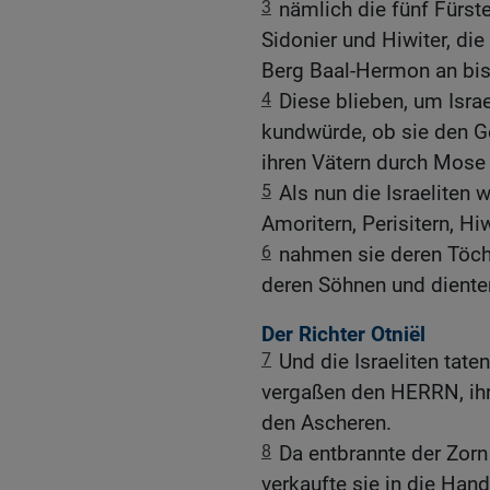
3
nämlich die fünf Fürste
Sidonier und Hiwiter, d
Berg Baal-Hermon an bis
4
Diese blieben, um Israe
kundwürde, ob sie den G
ihren Vätern durch Mose
5
Als nun die Israeliten 
Amoritern, Perisitern, Hi
6
nahmen sie deren Töcht
deren Söhnen und diente
Der Richter Otniël
7
Und die Israeliten tat
vergaßen den HERRN, ihr
den Ascheren.
8
Da entbrannte der Zorn
verkaufte sie in die Ha