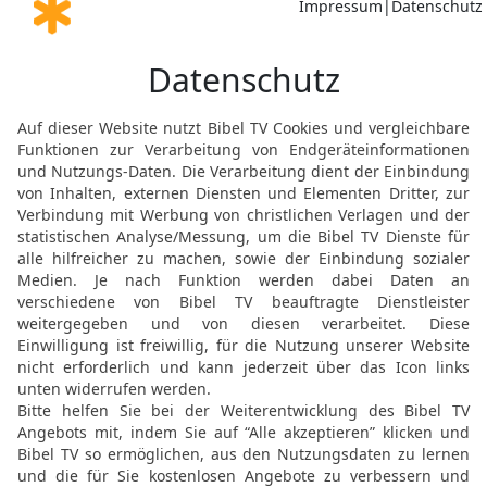
sagte: Ich habe dir, o K
gebot: Still! Da gingen h
20
Und Ehud kam zu ihm 
Obergemach, das für ihn
Ich habe ein Wort von Go
Thron.
21
Ehud aber streckte s
von seiner rechten Hüfte
22
dass nach der Schneid
Fett die Schneide umschl
seinem Bauch.
23
Aber Ehud ging zur Ha
Obergemachs hinter sich
24
Als er nun hinausgeg
und sahen, dass die Tür
und sprachen: Er ist viel