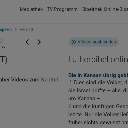
Mediathek
TV Programm
Bibelthek Online-Bibe
apitel 3
Vers 13
Videos ausblenden
UT)
Lutherbibel onli
Die in Kanaan übrig geb
aber Videos zum Kapitel.
1
Dies sind die Völker, 
sie Israel prüfte – alle, 
um Kanaan –
2
und die künftigen Gesch
lehrte. Nur die Völker lie
früher nichts gewusst hat