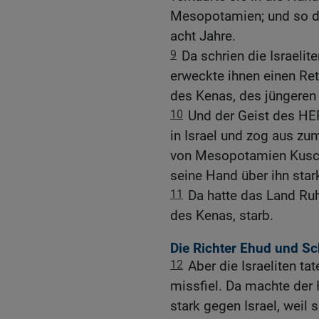
Mesopotamien; und so di
acht Jahre.
9
Da schrien die Israel
erweckte ihnen einen Rett
des Kenas, des jüngeren
10
Und der Geist des HE
in Israel und zog aus z
von Mesopotamien Kusch
seine Hand über ihn star
11
Da hatte das Land Ruh
des Kenas, starb.
Die Richter Ehud und S
12
Aber die Israeliten 
missfiel. Da machte der
stark gegen Israel, weil