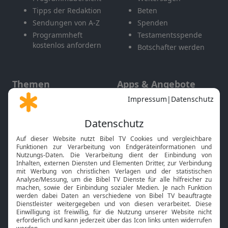
Tipps der Redaktion
Beten
Sendungen von A-Z
Spenden
Programmheft
Testamentsspende
kostenlos anfordern
Botschafter werden
Themen
Apps & Angebote
Gott und Bibel erklärt
Newsletter
Feiertage
Mobile App
Interviews
Kids App
Neuigkeiten
Smart TV
HbbTV
Bibelthek Online-Bibel
Nächster Gottesdienst
Bibel TV
Service