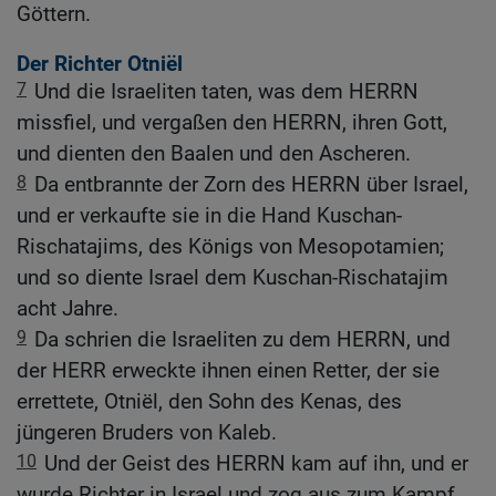
Göttern.
Der Richter Otniël
7
Und die Israeliten taten, was dem HERRN
missfiel, und vergaßen den HERRN, ihren Gott,
und dienten den Baalen und den Ascheren.
8
Da entbrannte der Zorn des HERRN über Israel,
und er verkaufte sie in die Hand Kuschan-
Rischatajims, des Königs von Mesopotamien;
und so diente Israel dem Kuschan-Rischatajim
acht Jahre.
9
Da schrien die Israeliten zu dem HERRN, und
der HERR erweckte ihnen einen Retter, der sie
errettete, Otniël, den Sohn des Kenas, des
jüngeren Bruders von Kaleb.
10
Und der Geist des HERRN kam auf ihn, und er
wurde Richter in Israel und zog aus zum Kampf.