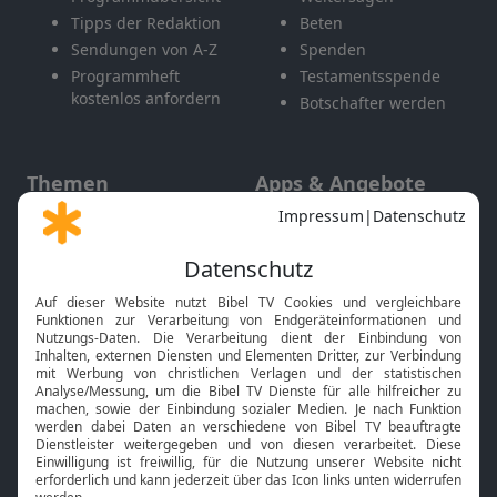
Tipps der Redaktion
Beten
Sendungen von A-Z
Spenden
Programmheft
Testamentsspende
kostenlos anfordern
Botschafter werden
Themen
Apps & Angebote
Gott und Bibel erklärt
Newsletter
Feiertage
Mobile App
Interviews
Kids App
Neuigkeiten
Smart TV
HbbTV
Bibelthek Online-Bibel
Nächster Gottesdienst
Bibel TV
Service