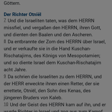
Göttern.
Der Richter Otniël
7
Und die Israeliten taten, was dem HERRN
missfiel, und vergaßen den HERRN, ihren Gott,
und dienten den Baalen und den Ascheren.
8
Da entbrannte der Zorn des HERRN über Israel,
und er verkaufte sie in die Hand Kuschan-
Rischatajims, des Königs von Mesopotamien;
und so diente Israel dem Kuschan-Rischatajim
acht Jahre.
9
Da schrien die Israeliten zu dem HERRN, und
der HERR erweckte ihnen einen Retter, der sie
errettete, Otniël, den Sohn des Kenas, des
jüngeren Bruders von Kaleb.
10
Und der Geist des HERRN kam auf ihn, und er
wurde Richter in Israel und zog aus zum Kampf.