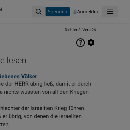
l
Spenden
Anmelden
Menü
Richter 3, Vers 26
ne lesen
liebenen Völker
die der HERR übrig ließ, damit er durch
die nichts wussten von all den Kriegen
lechter der Israeliten Krieg führen
ß er übrig, von denen die Israeliten
ten,