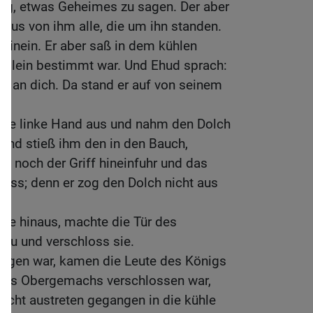
önig, etwas Geheimes zu sagen. Der aber
inaus von ihm alle, die um ihn standen.
hinein. Er aber saß in dem kühlen
 allein bestimmt war. Und Ehud sprach:
tt an dich. Da stand er auf von seinem
eine linke Hand aus und nahm den Dolch
 und stieß ihm den in den Bauch,
e noch der Griff hineinfuhr und das
oss; denn er zog den Dolch nicht aus
lle hinaus, machte die Tür des
 zu und verschloss sie.
angen war, kamen die Leute des Königs
 des Obergemachs verschlossen war,
leicht austreten gegangen in die kühle