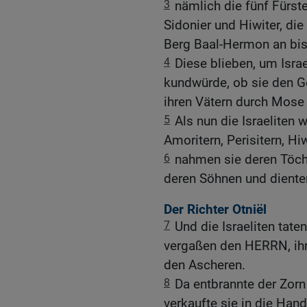
3
nämlich die fünf Fürste
Sidonier und Hiwiter, d
Berg Baal-Hermon an bis
4
Diese blieben, um Israe
kundwürde, ob sie den G
ihren Vätern durch Mose
5
Als nun die Israeliten 
Amoritern, Perisitern, Hi
6
nahmen sie deren Töcht
deren Söhnen und diente
Der Richter Otniël
7
Und die Israeliten tat
vergaßen den HERRN, ihr
den Ascheren.
8
Da entbrannte der Zorn
verkaufte sie in die Ha