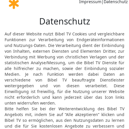
sagte: Ich habe dir, o K
gebot: Still! Da gingen h
20
Und Ehud kam zu ihm 
Obergemach, das für ihn
Ich habe ein Wort von Go
Thron.
21
Ehud aber streckte s
von seiner rechten Hüfte
22
dass nach der Schneid
Fett die Schneide umschl
seinem Bauch.
23
Aber Ehud ging zur Ha
Obergemachs hinter sich
24
Als er nun hinausgeg
und sahen, dass die Tür
und sprachen: Er ist viel