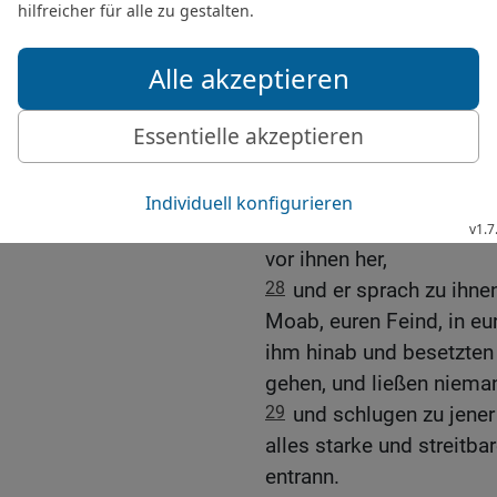
Kammer.
25
Und sie warteten und 
Obergemachs auf. Da na
auf, und siehe, da lag ihr
26
Ehud aber war entron
ging an den Steinbilder
27
Und als er hineinkam,
Ephraim. Und die Israeli
vor ihnen her,
28
und er sprach zu ihne
Moab, euren Feind, in e
ihm hinab und besetzten
gehen, und ließen niema
29
und schlugen zu jene
alles starke und streitba
entrann.