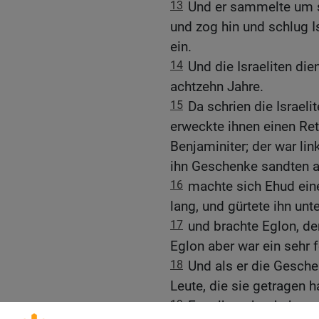
13
Und er sammelte um 
und zog hin und schlug 
ein.
14
Und die Israeliten di
achtzehn Jahre.
15
Da schrien die Israe
erweckte ihnen einen Ret
Benjaminiter; der war lin
ihn Geschenke sandten a
16
machte sich Ehud ein
lang, und gürtete ihn un
17
und brachte Eglon, d
Eglon aber war ein sehr 
18
Und als er die Gesche
Leute, die sie getragen h
19
Er selbst aber kehrte 