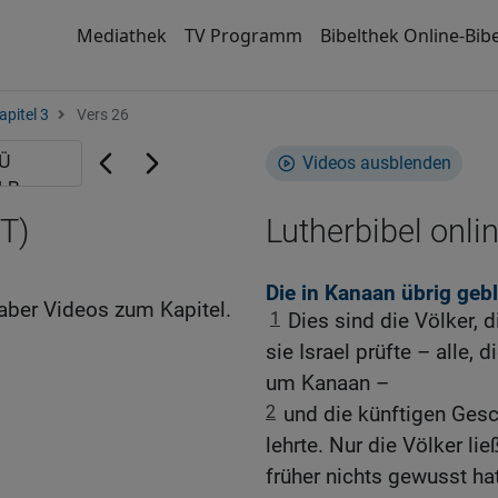
Mediathek
TV Programm
Bibelthek Online-Bibe
apitel 3
Vers 26
Videos ausblenden
UT)
Lutherbibel onli
Die in Kanaan übrig geb
aber Videos zum Kapitel.
1
Dies sind die Völker, 
sie Israel prüfte – alle, 
um Kanaan –
2
und die künftigen Gesch
lehrte. Nur die Völker lie
früher nichts gewusst hat