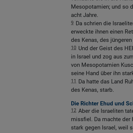
Mesopotamien; und so di
acht Jahre.
9
Da schrien die Israel
erweckte ihnen einen Rett
des Kenas, des jüngeren
10
Und der Geist des HE
in Israel und zog aus z
von Mesopotamien Kusch
seine Hand über ihn star
11
Da hatte das Land Ruh
des Kenas, starb.
Die Richter Ehud und S
12
Aber die Israeliten 
missfiel. Da machte der
stark gegen Israel, weil