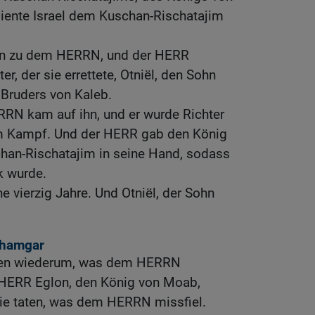
ente Israel dem Kuschan-Rischatajim
iten zu dem HERRN, und der HERR
er, der sie errettete, Otniël, den Sohn
 Bruders von Kaleb.
RRN kam auf ihn, und er wurde Richter
um Kampf. Und der HERR gab den König
an-Rischatajim in seine Hand, sodass
k wurde.
e vierzig Jahre. Und Otniël, der Sohn
chamgar
taten wiederum, was dem HERRN
 HERR Eglon, den König von Moab,
 sie taten, was dem HERRN missfiel.