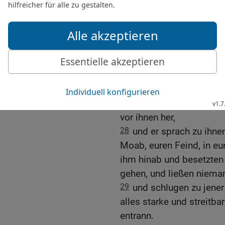
Kammer.
25
Und sie warteten und 
Obergemachs auf. Da na
auf, und siehe, da lag ihr
26
Ehud aber war entronn
ging an den Steinbildern
27
Und als er hineinkam,
Ephraim. Und die Israeli
vor ihnen her,
28
und er sprach zu ihne
Moab, euren Feind, in e
ihm hinab und besetzten
gehen, und ließen niema
29
und schlugen zu jene
alles starke und streitba
entrann.