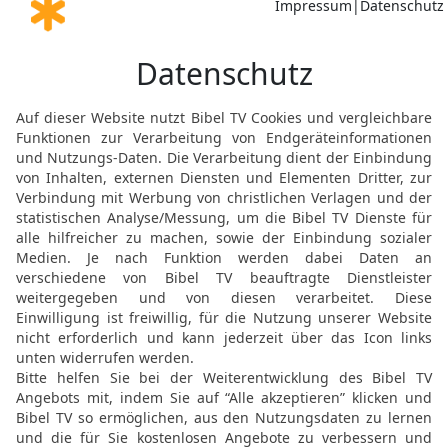
sagte: Ich habe dir, o K
gebot: Still! Da gingen h
20
Und Ehud kam zu ihm 
Obergemach, das für ihn
Ich habe ein Wort von Go
Thron.
21
Ehud aber streckte s
von seiner rechten Hüfte
22
dass nach der Schneid
Fett die Schneide umschl
seinem Bauch.
23
Aber Ehud ging zur Ha
Obergemachs hinter sich
24
Als er nun hinausgeg
und sahen, dass die Tür
und sprachen: Er ist viel