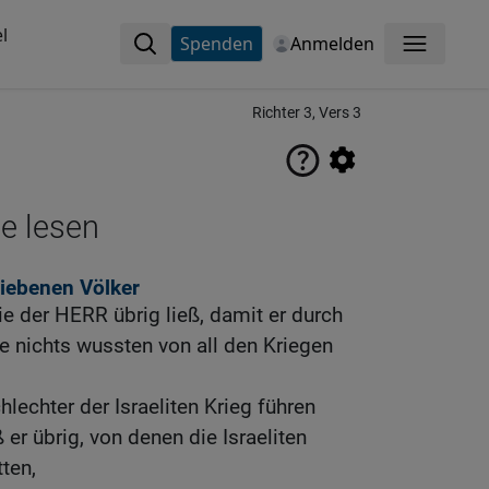
l
Spenden
Anmelden
Menü
Richter 3, Vers 3
ne lesen
liebenen Völker
die der HERR übrig ließ, damit er durch
die nichts wussten von all den Kriegen
lechter der Israeliten Krieg führen
ß er übrig, von denen die Israeliten
ten,