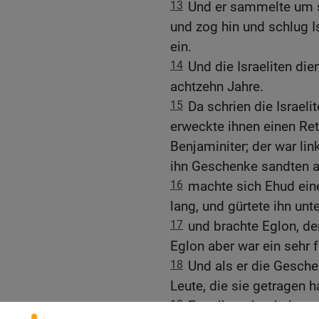
13
Und er sammelte um 
und zog hin und schlug 
ein.
14
Und die Israeliten di
achtzehn Jahre.
15
Da schrien die Israe
erweckte ihnen einen Ret
Benjaminiter; der war lin
ihn Geschenke sandten a
16
machte sich Ehud ein
lang, und gürtete ihn un
17
und brachte Eglon, d
Eglon aber war ein sehr 
18
Und als er die Gesche
Leute, die sie getragen h
19
Er selbst aber kehrte 