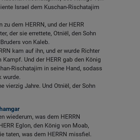
ente Israel dem Kuschan-Rischatajim
iten zu dem HERRN, und der HERR
er, der sie errettete, Otniël, den Sohn
 Bruders von Kaleb.
RRN kam auf ihn, und er wurde Richter
um Kampf. Und der HERR gab den König
an-Rischatajim in seine Hand, sodass
k wurde.
e vierzig Jahre. Und Otniël, der Sohn
chamgar
taten wiederum, was dem HERRN
 HERR Eglon, den König von Moab,
 sie taten, was dem HERRN missfiel.