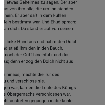
önig, etwas Geheimes zu sagen. Der aber
inaus von ihm alle, die um ihn standen.
hinein. Er aber saß in dem kühlen
 allein bestimmt war. Und Ehud sprach:
tt an dich. Da stand er auf von seinem
eine linke Hand aus und nahm den Dolch
 und stieß ihm den in den Bauch,
e noch der Griff hineinfuhr und das
oss; denn er zog den Dolch nicht aus
lle hinaus, machte die Tür des
 zu und verschloss sie.
angen war, kamen die Leute des Königs
 des Obergemachs verschlossen war,
leicht austreten gegangen in die kühle