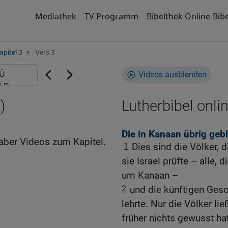
Mediathek
TV Programm
Bibelthek Online-Bibe
apitel 3
Vers 3
Videos ausblenden
)
Lutherbibel onli
Die in Kanaan übrig geb
aber Videos zum Kapitel.
1
Dies sind die Völker, 
sie Israel prüfte – alle, 
um Kanaan –
2
und die künftigen Gesch
lehrte. Nur die Völker lie
früher nichts gewusst hat