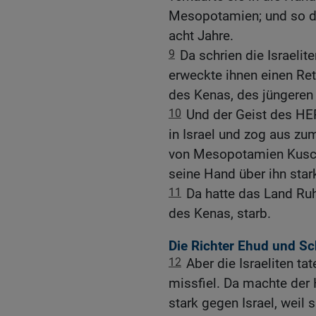
Mesopotamien; und so di
acht Jahre.
9
Da schrien die Israel
erweckte ihnen einen Rett
des Kenas, des jüngeren
10
Und der Geist des HE
in Israel und zog aus z
von Mesopotamien Kusch
seine Hand über ihn star
11
Da hatte das Land Ruh
des Kenas, starb.
Die Richter Ehud und S
12
Aber die Israeliten 
missfiel. Da machte der
stark gegen Israel, weil