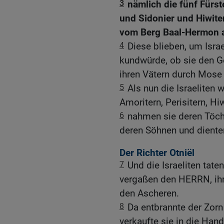
3
nämlich die fünf Fürst
und Sidonier und Hiwite
vom Berg Baal-Hermon a
4
Diese blieben, um Israe
kundwürde, ob sie den G
ihren Vätern durch Mose
5
Als nun die Israeliten 
Amoritern, Perisitern, Hi
6
nahmen sie deren Töcht
deren Söhnen und diente
Der Richter Otniël
7
Und die Israeliten tat
vergaßen den HERRN, ihr
den Ascheren.
8
Da entbrannte der Zorn
verkaufte sie in die Ha