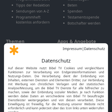
Tipps der Redaktion
Beten
Sendungen von A-Z
Spenden
Programmheft
Testamentsspende
kostenlos anfordern
Botschafter werden
Themen
Apps & Angebote
Gott und Bibel erklärt
Newsletter
Feiertage
Mobile App
Interviews
Kids App
Neuigkeiten
Smart TV
HbbTV
Bibelthek Online-Bibel
Nächster Gottesdienst
Bibel TV
Service