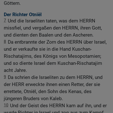
Göttern.
Der Richter Otniël
7
Und die Israeliten taten, was dem HERRN
missfiel, und vergaßen den HERRN, ihren Gott,
und dienten den Baalen und den Ascheren.
8
Da entbrannte der Zorn des HERRN über Israel,
und er verkaufte sie in die Hand Kuschan-
Rischatajims, des Königs von Mesopotamien;
und so diente Israel dem Kuschan-Rischatajim
acht Jahre.
9
Da schrien die Israeliten zu dem HERRN, und
der HERR erweckte ihnen einen Retter, der sie
errettete, Otniël, den Sohn des Kenas, des
jüngeren Bruders von Kaleb.
10
Und der Geist des HERRN kam auf ihn, und er
wurde Richter in Israel und zog aus zum Kampf.