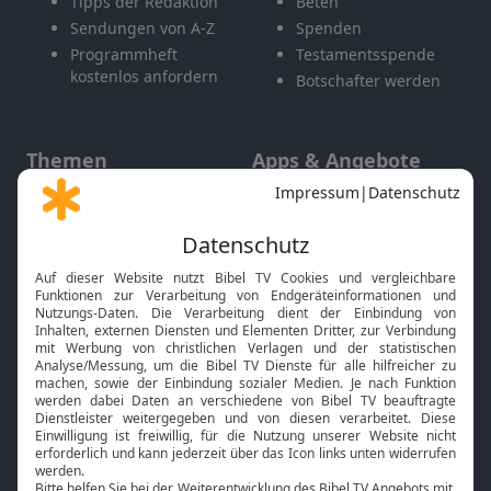
Tipps der Redaktion
Beten
Sendungen von A-Z
Spenden
Programmheft
Testamentsspende
kostenlos anfordern
Botschafter werden
Themen
Apps & Angebote
Gott und Bibel erklärt
Newsletter
Feiertage
Mobile App
Interviews
Kids App
Neuigkeiten
Smart TV
HbbTV
Bibelthek Online-Bibel
Nächster Gottesdienst
Bibel TV
Service