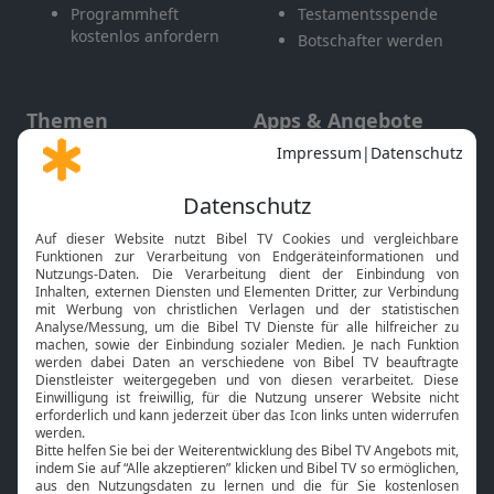
Programmheft
Testamentsspende
kostenlos anfordern
Botschafter werden
Themen
Apps & Angebote
Gott und Bibel erklärt
Newsletter
Feiertage
Mobile App
Interviews
Kids App
Neuigkeiten
Smart TV
HbbTV
Bibelthek Online-Bibel
Nächster Gottesdienst
Bibel TV
Service
Über uns
Kontakt
Jobs
TV-Empfang