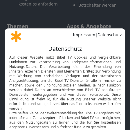
kostenlos anfordern
Botschafter werden
Themen
Apps & Angebote
Gott und Bibel erklärt
Newsletter
Feiertage
Mobile App
Interviews
Kids App
Neuigkeiten
Smart TV
HbbTV
Bibelthek Online-Bibel
Nächster Gottesdienst
Bibel TV
Service
Über uns
Kontakt
Jobs
TV-Empfang