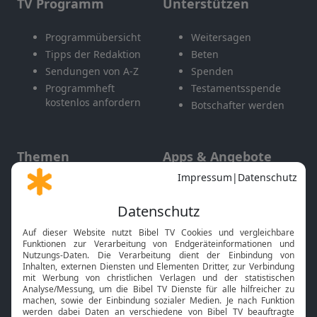
TV Programm
Unterstützen
Programmübersicht
Weitersagen
Tipps der Redaktion
Beten
Sendungen von A-Z
Spenden
Programmheft
Testamentsspende
kostenlos anfordern
Botschafter werden
Themen
Apps & Angebote
Gott und Bibel erklärt
Newsletter
Feiertage
Mobile App
Interviews
Kids App
Neuigkeiten
Smart TV
HbbTV
Bibelthek Online-Bibel
Nächster Gottesdienst