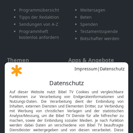
Programmübersicht
Weitersagen
Tipps der Redaktion
Beten
Sendungen von A-Z
Spenden
Programmheft
Testamentsspende
kostenlos anfordern
Botschafter werden
Themen
Apps & Angebote
Gott und Bibel erklärt
Newsletter
Feiertage
Mobile App
Interviews
Kids App
Neuigkeiten
Smart TV
HbbTV
Bibelthek Online-Bibel
Nächster Gottesdienst