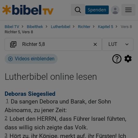
Spenden
Me
Bibel TV
Bibelthek
Lutherbibel
Richter
Kapitel 5
Vers 8
Richter 5, Vers 8
Videos einblenden
Lutherbibel online lesen
Deboras Siegeslied
1
Da sangen Debora und Barak, der Sohn
Abinoams, zu jener Zeit:
2
Lobet den HERRN, dass Führer Israel führten,
dass willig sich zeigte das Volk.
3
Hört zu, ihr Könige, merkt auf, ihr Fürsten! Ich