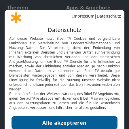
Themen
Apps & Angebote
Gott und Bibel erklärt
Newsletter
Feiertage
Mobile App
Interviews
Kids App
Neuigkeiten
Smart TV
HbbTV
Bibelthek Online-Bibel
Nächster Gottesdienst
Bibel TV
Service
Über uns
Kontakt
Jobs
TV-Empfang
Presse
FAQ
Mediadaten