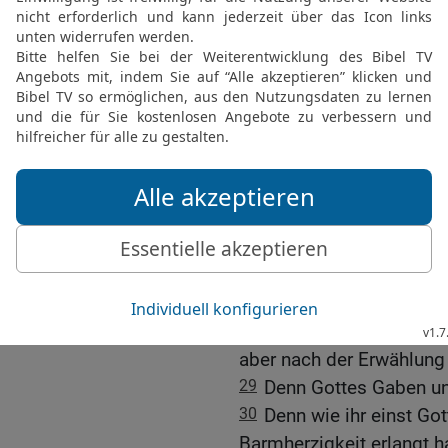
Ölbaum.
Ganz Israel wird gerette
25
Ich will euch, Brüder
verhehlen, damit ihr euch 
Verstockung ist einem Tei
Zahl der Heiden hinzug
26
Und so wird ganz Isra
steht (Jesaja 59,20; Je
der Erlöser; der wird ab
27
Und dies ist mein Bun
wegnehmen werde.«
28
Nach dem Evangelium 
aber nach der Erwählung 
29
Denn Gottes Gaben un
30
Denn wie ihr einst G
Barmherzigkeit erlangt 