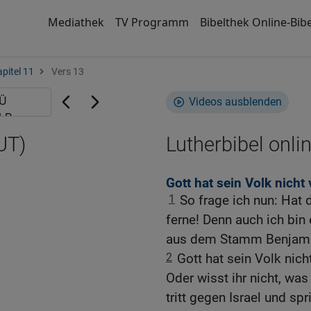
Mediathek
TV Programm
Bibelthek Online-Bibe
pitel 11
Vers 13
Videos ausblenden
UT)
Lutherbibel onli
Gott hat sein Volk nicht
1
So frage ich nun: Hat 
ferne! Denn auch ich bin
aus dem Stamm Benjami
2
Gott hat sein Volk nich
Oder wisst ihr nicht, was 
tritt gegen Israel und spr