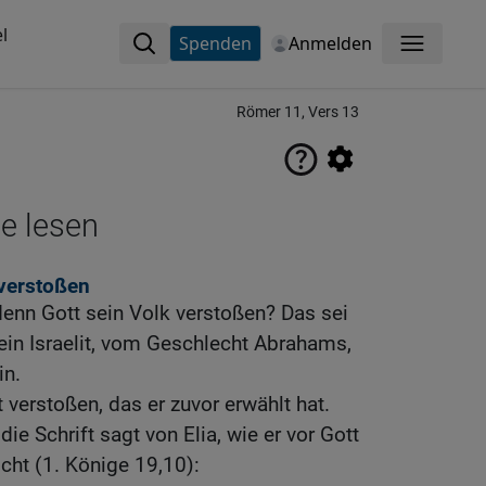
l
Spenden
Anmelden
Menü
Römer 11, Vers 13
ne lesen
 verstoßen
denn Gott sein Volk verstoßen? Das sei
 ein Israelit, vom Geschlecht Abrahams,
n.
t verstoßen, das er zuvor erwählt hat.
die Schrift sagt von Elia, wie er vor Gott
icht (1. Könige 19,10):