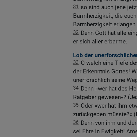
31
so sind auch jene je
Barmherzigkeit, die euch 
Barmherzigkeit erlangen.
32
Denn Gott hat alle e
er sich aller erbarme.
Lob der unerforschlich
33
O welch eine Tiefe de
der Erkenntnis Gottes! W
unerforschlich seine We
34
Denn »wer hat des Herr
Ratgeber gewesen«? (Je
35
Oder »wer hat ihm et
zurückgeben müsste?« (
36
Denn von ihm und durc
sei Ehre in Ewigkeit! Am