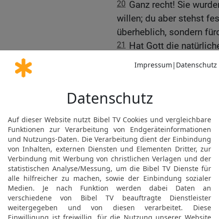
20
Ganz recht! Sie wurd
willen; du aber stehst fe
überheblich, sondern für
21
Hat Gott die natürlich
dich nicht verschonen.
22
Darum sieh die Güte u
gegenüber denen, die gef
gegenüber, sofern du in d
abgehauen werden.
23
Jene aber, sofern sie
eingepfropft werden; de
einzupfropfen.
24
Denn wenn du aus dem
abgehauen und wider die
eingepfropft worden bist
natürlichen Zweige wiede