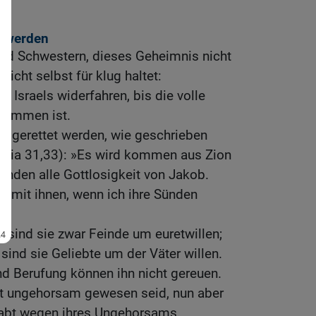
t werden
 und Schwestern, dieses Geheimnis nicht
nicht selbst für klug haltet:
l Israels widerfahren, bis die volle
ekommen ist.
el gerettet werden, wie geschrieben
remia 31,33): »Es wird kommen aus Zion
wenden alle Gottlosigkeit von Jakob.
d mit ihnen, wenn ich ihre Sünden
sind sie zwar Feinde um euretwillen;
sind sie Geliebte um der Väter willen.
d Berufung können ihn nicht gereuen.
ott ungehorsam gewesen seid, nun aber
habt wegen ihres Ungehorsams,