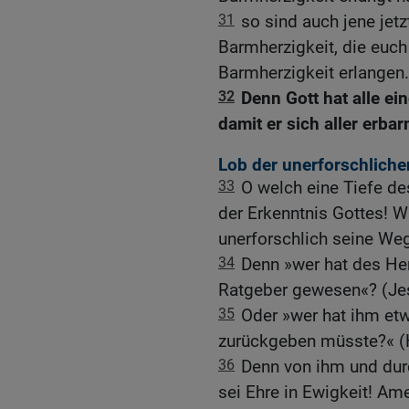
31
so sind auch jene je
Barmherzigkeit, die euch 
Barmherzigkeit erlangen.
32
Denn Gott hat alle e
damit er sich aller erba
Lob der unerforschlich
33
O welch eine Tiefe de
der Erkenntnis Gottes! W
unerforschlich seine We
34
Denn »wer hat des Herr
Ratgeber gewesen«? (Je
35
Oder »wer hat ihm et
zurückgeben müsste?« (
36
Denn von ihm und durc
sei Ehre in Ewigkeit! Am