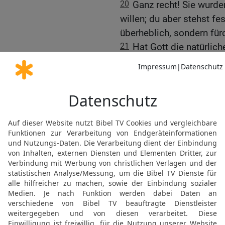
20
Ganz recht! Sie wurd
willen; du aber stehst fe
überheblich, sondern für
21
Hat Gott die natürlich
dich nicht verschonen.
22
Darum sieh die Güte u
gegenüber denen, die gef
gegenüber, sofern du in d
abgehauen werden.
23
Jene aber, sofern sie
eingepfropft werden; de
einzupfropfen.
24
Denn wenn du aus dem
abgehauen und wider die
eingepfropft worden bist
natürlichen Zweige wiede