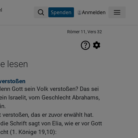
l
Spenden
Anmelden
Menü
Römer 11, Vers 32
ne lesen
 verstoßen
denn Gott sein Volk verstoßen? Das sei
 ein Israelit, vom Geschlecht Abrahams,
n.
t verstoßen, das er zuvor erwählt hat.
die Schrift sagt von Elia, wie er vor Gott
icht (1. Könige 19,10):