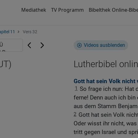
Mediathek
TV Programm
Bibelthek Online-Bibe
pitel 11
Vers 32
Videos ausblenden
UT)
Lutherbibel onli
Gott hat sein Volk nicht
1
So frage ich nun: Hat 
ferne! Denn auch ich bin
aus dem Stamm Benjami
2
Gott hat sein Volk nich
Oder wisst ihr nicht, was 
tritt gegen Israel und spr