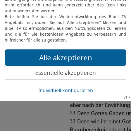
Ölbaum.
Ganz Israel wird gerette
25
Ich will euch, Brüder
verhehlen, damit ihr euch 
Verstockung ist einem Tei
Zahl der Heiden hinzug
26
Und so wird ganz Isra
steht (Jesaja 59,20; Je
der Erlöser; der wird ab
27
Und dies ist mein Bun
wegnehmen werde.«
28
Nach dem Evangelium 
aber nach der Erwählung 
29
Denn Gottes Gaben un
30
Denn wie ihr einst G
Barmherzigkeit erlangt 