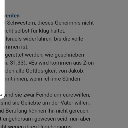
t werden
 und Schwestern, dieses Geheimnis nicht
nicht selbst für klug haltet:
l Israels widerfahren, bis die volle
ekommen ist.
el gerettet werden, wie geschrieben
remia 31,33): »Es wird kommen aus Zion
wenden alle Gottlosigkeit von Jakob.
d mit ihnen, wenn ich ihre Sünden
sind sie zwar Feinde um euretwillen;
sind sie Geliebte um der Väter willen.
d Berufung können ihn nicht gereuen.
ott ungehorsam gewesen seid, nun aber
habt wegen ihres Ungehorsams,