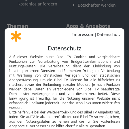
kostenlos anfordern
Botschafter werden
Themen
Apps & Angebote
Gott und Bibel erklärt
Newsletter
Feiertage
Mobile App
Interviews
Kids App
Neuigkeiten
Smart TV
HbbTV
Bibelthek Online-Bibel
Nächster Gottesdienst
Bibel TV
Service
Über uns
Kontakt
Jobs
TV-Empfang