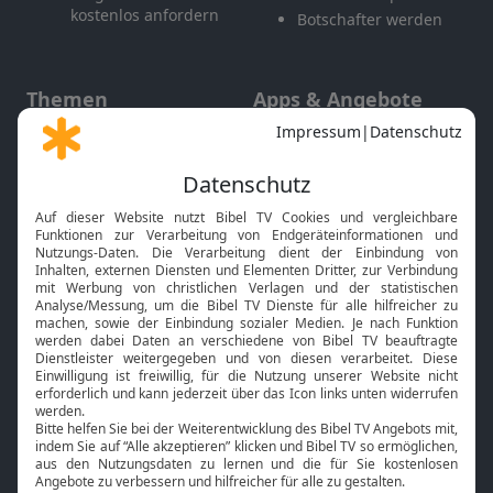
kostenlos anfordern
Botschafter werden
Themen
Apps & Angebote
Gott und Bibel erklärt
Newsletter
Feiertage
Mobile App
Interviews
Kids App
Neuigkeiten
Smart TV
HbbTV
Bibelthek Online-Bibel
Nächster Gottesdienst
Bibel TV
Service
Über uns
Kontakt
Jobs
TV-Empfang